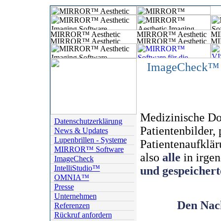
ImageCheck™ - 
Medizinische Do
Datenschutzerklärung
Patientenbilder,
News & Updates
Lupenbrillen - Systeme
Patientenaufklä
MIRROR™ Software
also
alle
in irge
ImageCheck
IntelliStudio™
und gespeichert
OMNIA™
Presse
Unternehmen
Den Nach
Referenzen
Rückruf anfordern