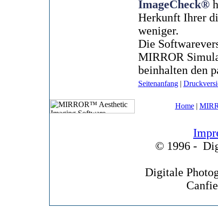
ImageCheck®
h
Herkunft Ihrer d
weniger.
Die Softwarever
MIRROR Simula
beinhalten den p
Seitenanfang
|
Druckvers
Home
|
MIRR
Impr
© 1996 -
Dig
Digitale Photo
Canfie