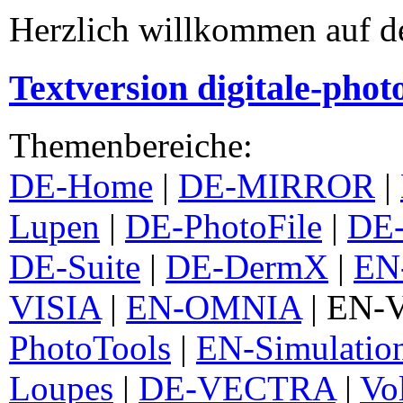
Herzlich willkommen auf d
Textversion digitale-pho
Themenbereiche:
DE-Home
|
DE-MIRROR
|
Lupen
|
DE-PhotoFile
|
DE-
DE-Suite
|
DE-DermX
|
EN
VISIA
|
EN-OMNIA
| EN-
PhotoTools
|
EN-Simulatio
Loupes
|
DE-VECTRA
|
Vo