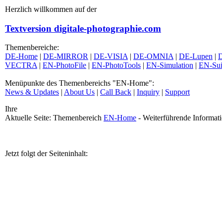
Herzlich willkommen auf der
Textversion digitale-photographie.com
Themenbereiche:
DE-Home
|
DE-MIRROR
|
DE-VISIA
|
DE-OMNIA
|
DE-Lupen
|
D
VECTRA
|
EN-PhotoFile
|
EN-PhotoTools
|
EN-Simulation
|
EN-Sui
Menüpunkte des Themenbereichs "EN-Home":
News & Updates
|
About Us
|
Call Back
|
Inquiry
|
Support
Ihre
Aktuelle Seite: Themenbereich
EN-Home
- Weiterführende Informat
Jetzt folgt der Seiteninhalt: