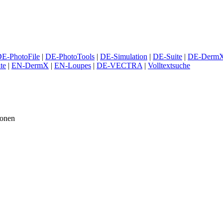
E-PhotoFile
|
DE-PhotoTools
|
DE-Simulation
|
DE-Suite
|
DE-Derm
te
|
EN-DermX
|
EN-Loupes
|
DE-VECTRA
|
Volltextsuche
ionen