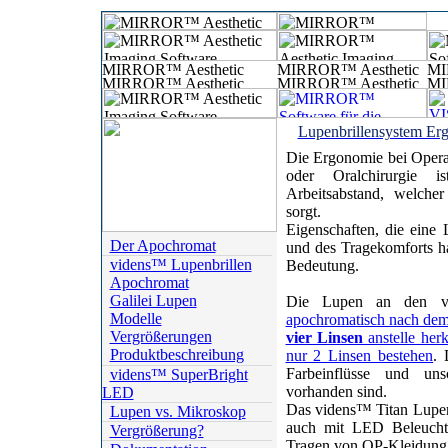
Lupenbrillensystem Erg
Die Ergonomie bei Operat
oder Oralchirurgie 
Arbeitsabstand, welcher
sorgt.
Eigenschaften, die eine 
Der Apochromat
und des Tragekomforts ha
videns™ Lupenbrillen
Bedeutung.
Apochromat
Galilei Lupen
Die Lupen an den vi
Modelle
apochromatisch nach dem P
Vergrößerungen
vier Linsen
anstelle her
Produktbeschreibung
nur 2 Linsen bestehen
. 
Farbeinflüsse und un
videns™ SuperBright
vorhanden sind.
LED
Das videns™ Titan Lupenbr
Lupen vs. Mikroskop
auch mit LED Beleucht
Vergrößerung?
Tragen von OP-Kleidung st