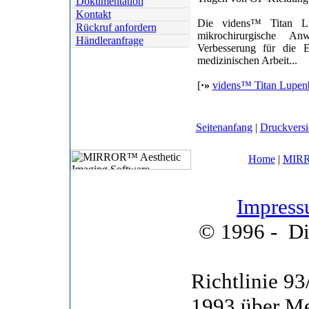
Dokumentation
Kontakt
Die videns™ Titan Lup
Rückruf anfordern
mikrochirurgische A
Händleranfrage
Verbesserung für die E
medizinischen Arbeit...
[
·»
videns™ Titan Lupenbr
Zahnheilkunde/Oralchirur
Mikrochirurgie/ Neurochi
Seitenanfang
|
Druckvers
Home
|
MIRR
Impres
© 1996 -
Di
Richtlinie 9
1993 über Me