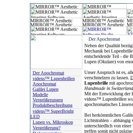
Der Apochromat
Neben der Qualität bezüg
Mechanik bei Lupenbrillen
entscheidende Teil - die B
Lupen (Okulare) von eno
Unser Anspruch ist es, al
Der Apochromat
verschmelzen zu lassen.
D
videns™ Lupenbrillen
Lupenbrille
mit apochrom
Apochromat
Handmade in Switzerlan
Galilei Lupen
Mit der Entwicklung der 
Modelle
videns™ Lupenbrillen wu
Vergrößerungen
apochromatisches Linsens
Produktbeschreibung
videns™ SuperBright
Bei herkömmlichen Galil
LED
Lichtstrahlen – abhängig 
Lupen vs. Mikroskop
unterschiedlich von einer
Vergrößerung?
treffen somit nicht präzi