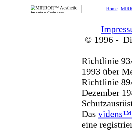
Home
|
MIRR
Impres
© 1996 -
Di
Richtlinie 9
1993 über Me
Richtlinie 8
Dezember 198
Schutzausrüs
Das
videns™
eine registri